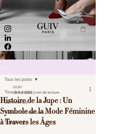
Post
Tous les posts
GUIV
Tous les posts
25 avr. 2024
3 min de lecture
Histoire de la Jupe : Un
Commencer
Symbole de la Mode Féminine
Votre communauté
à Travers les Âges
Tendances