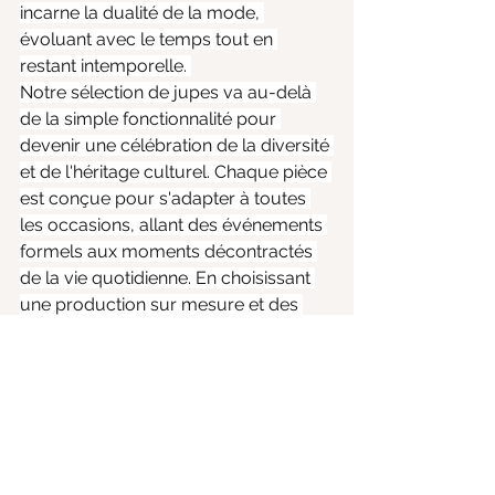
incarne la dualité de la mode, 
évoluant avec le temps tout en 
restant intemporelle. 
Notre sélection de jupes va au-delà 
de la simple fonctionnalité pour 
devenir une célébration de la diversité 
et de l'héritage culturel. Chaque pièce 
est conçue pour s'adapter à toutes 
les occasions, allant des événements 
formels aux moments décontractés 
de la vie quotidienne. En choisissant 
une production sur mesure et des 
matériaux de haute qualité, GUIV 
s'engage à vous offrir une mode à la 
fois élégante et éthique. 
De ses humbles débuts à son statut 
actuel dans la haute couture et la 
mode quotidienne, la jupe a toujours 