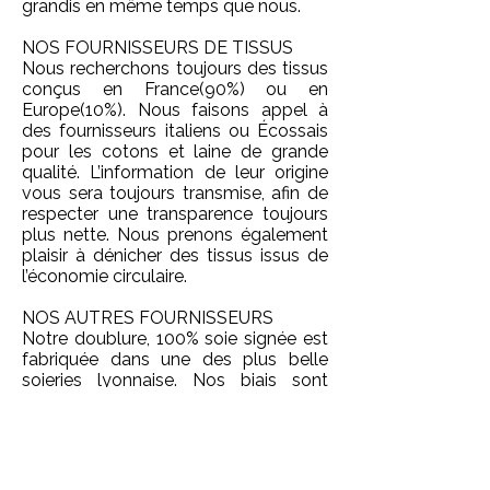
grandis en même temps que nous.
NOS FOURNISSEURS DE TISSUS
Nous recherchons toujours des tissus
conçus en France(90%) ou en
Europe(10%). Nous faisons appel à
des fournisseurs italiens ou Écossais
pour les cotons et laine de grande
qualité. L’information de leur origine
vous sera toujours transmise, afin de
respecter une transparence toujours
plus nette. Nous prenons également
plaisir à dénicher des tissus issus de
l’économie circulaire.
NOS AUTRES FOURNISSEURS
Notre doublure, 100% soie signée est
fabriquée dans une des plus belle
soieries lyonnaise. Nos biais sont
achetés au prés d’un fabriquant
français. Pour certains très rares
éléments, comme la fermeture éclair
ou les crochets agrafes de nos jupes,
nous n’avons pas trouvé de fabricant